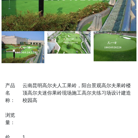
产品
云南昆明高尔夫人工果岭，阳台景观高尔夫果岭楼
名
顶高尔夫迷你果岭现场施工高尔夫练习场设计建造
称：
校园高
浏览
量：
价
1